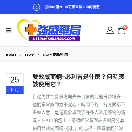
加line滿2000可享立減200的優惠
0
HOME
BLOG
TAG -
使用必利吉
雙效威而鋼-必利吉是什麼？何時應
25
該使用它？
6 月
自從男性在房事方面失去自信的問題日益增多，
他們常常感到力不從心、時間不夠，各方面都不
盡如人意。這種現象導致了許多人濫用藥物的情
況。在PTT論壇上，藥師經常看到許多鄉民分享
使用雙效威而鋼-必利吉的心得，儘管他們並沒