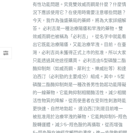
有性功能問題。究竟雙效威而鋼是什麼？什麼情
況下應該使用它？在使用時需要注意哪些問題？
今天，我作為強盛藥局的藥師，將為大家詳細解
答。 必利吉是一種治療陽痿和早洩的藥物。雙
效威而鋼也被稱為「必利吉」，從名字中就能看
出它既能治療陽痿，又能治療早洩。目前，在臺
灣，必利吉尚未獲得正式上市的批准，所以大家
只能透過其他途徑購買。 必利吉由5型磷酸二酯
酶抑制劑（如威而鋼、犀利士、樂威壯等）和達
泊西汀（必利勁的主要成分）組成。其中，5型
磷酸二酯酶抑制劑是一種改善男性勃起功能障礙
的一線藥物，它能夠抑制相關酶活性，減少相關
活性物質的降解，從而使患者在受到性刺激時能
更快速、自然地勃起。 達泊西汀則是目前唯一
被批准用於治療早洩的藥物，它能夠抑制5-羥色
胺轉運體，減少5-羥色胺的再攝取，從而增強
5-羥色胺在神經突觸間的濃度，進一步啟動相關