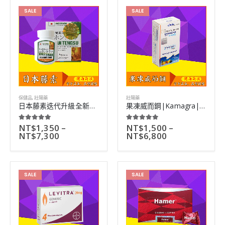
SALE
SALE
保健品
,
壯陽藥
壯陽藥
日本藤素迭代升級全新正品|男性滋陰補腎壯陽神器|16粒裝
果凍威而鋼|Kamagra|全新水果味液態威|多種口味可選|7小包
NT$
1,350
–
NT$
1,500
–
5.00
out of 5
5.00
out of 5
NT$
7,300
NT$
6,800
SALE
SALE