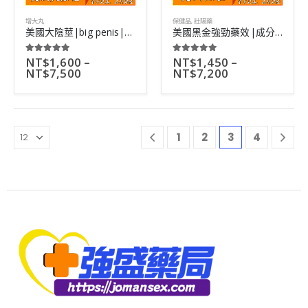
增大丸
保健品
,
壯陽藥
美國大陰莖|big penis|有效率高達98%|增大增粗不反彈|12顆
美國黑金強勁藥效|成分溫和不刺激|吸收快無副作用|16顆
NT$
1,600
–
NT$
1,450
–
5.00
out of 5
5.00
out of 5
NT$
7,500
NT$
7,200
1
2
3
4