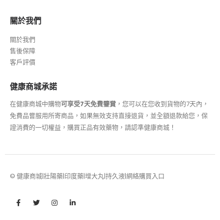
關於我們
關於我們
售後保障
客戶評價
健康商城承諾
在健康商城中購物
可享受7天免費鑒賞
，您可以在您收到貨物的7天內，
免費品嘗服用所寄商品，如果無效支持直接退貨，並全額退款給您，保
證消費的一切權益，購買正品有效藥物，請認準健康商城！
© 健康商城|壯陽藥|印度藥|增大丸|持久液|網絡購買入口