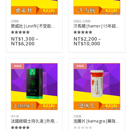
壯陽藥
保健品
,
壯陽藥
樂威壯|Levifil|不受飲食限制|糖尿病ED患者最佳選擇|4粒
汗馬糖|hamer|15年超長研製|運動員補充精力首選|30粒裝
NT$
1,300
–
NT$
2,200
–
5.00
out of 5
5.00
out of 5
NT$
6,200
NT$
10,000
SALE
SALE
持久液
印度藥
法國綠騎士持久液|外用延時噴劑|有效延時吸收快|10ml
泡騰片|kamagra|藥效見效快|治療陽痿效果非常好|100mg/粒