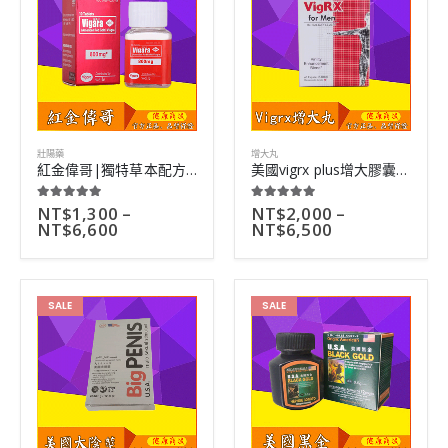
壯陽藥
增大丸
紅金偉哥|獨特草本配方製作|總多明星服用評價好|10粒
美國vigrx plus增大膠囊|陰莖全方面永久增長|無副作用|60顆
NT$
1,300
–
NT$
2,000
–
5.00
out of 5
5.00
out of 5
NT$
6,600
NT$
6,500
SALE
SALE