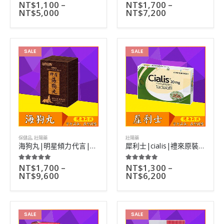
NT$
1,100
–
NT$
1,700
–
5.00
out of 5
0
out of 5
NT$
5,000
NT$
7,200
SALE
SALE
保健品
,
壯陽藥
壯陽藥
海狗丸|明星傾力代言|名貴中藥材製作|無副作用|50粒
犀利士|cialis|禮來原裝進口男性口服壯陽藥|36小時超長藥效
NT$
1,700
–
NT$
1,300
–
5.00
out of 5
5.00
out of 5
NT$
9,600
NT$
6,200
SALE
SALE