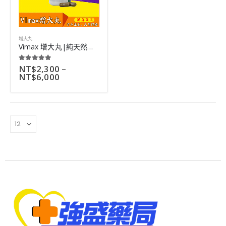
增大丸
Vimax 增大丸|純天然成分無害|實現陰莖二次增長|30粒
NT$
2,300
–
5.00
out of 5
NT$
6,000