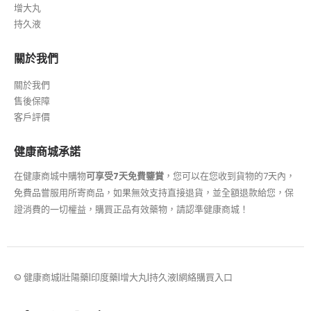
增大丸
持久液
關於我們
關於我們
售後保障
客戶評價
健康商城承諾
在健康商城中購物
可享受7天免費鑒賞
，您可以在您收到貨物的7天內，
免費品嘗服用所寄商品，如果無效支持直接退貨，並全額退款給您，保
證消費的一切權益，購買正品有效藥物，請認準健康商城！
© 健康商城|壯陽藥|印度藥|增大丸|持久液|網絡購買入口