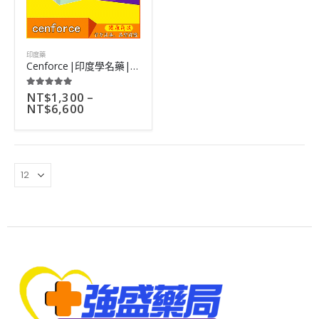
印度藥
Cenforce|印度學名藥|專治男性陽痿|價格實惠藥效好|10粒
NT$
1,300
–
5.00
out of 5
NT$
6,600