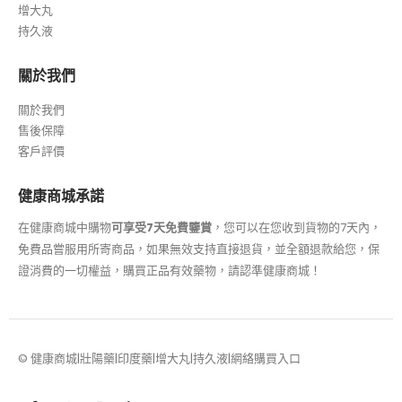
增大丸
持久液
關於我們
關於我們
售後保障
客戶評價
健康商城承諾
在健康商城中購物
可享受7天免費鑒賞
，您可以在您收到貨物的7天內，
免費品嘗服用所寄商品，如果無效支持直接退貨，並全額退款給您，保
證消費的一切權益，購買正品有效藥物，請認準健康商城！
© 健康商城|壯陽藥|印度藥|增大丸|持久液|網絡購買入口