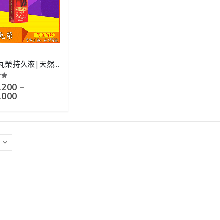
2h2d|丸榮持久液|天然外用延時|效果強烈|無色無味|10ml
 of 5
,200
–
,000