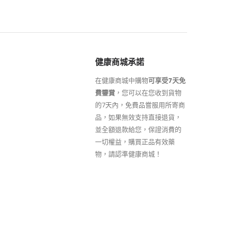
健康商城承諾
在健康商城中購物
可享受7天免
費鑒賞
，您可以在您收到貨物
的7天內，免費品嘗服用所寄商
品，如果無效支持直接退貨，
並全額退款給您，保證消費的
一切權益，購買正品有效藥
物，請認準健康商城！