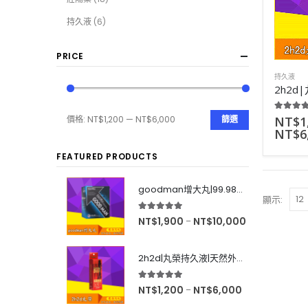
持久液
(6)
PRICE
持久液
5.00
out
NT$
1
價格:
NT$1,200
—
NT$6,000
篩選
NT$
6
FEATURED PRODUCTS
goodman增大丸|99.98%有效率|增大後不反彈|效果超好|60粒
顯示:
5.00
out of 5
NT$
1,900
NT$
10,000
–
2h2d|丸榮持久液|天然外用延時|效果強烈|無色無味|10ml
5.00
out of 5
NT$
1,200
NT$
6,000
–