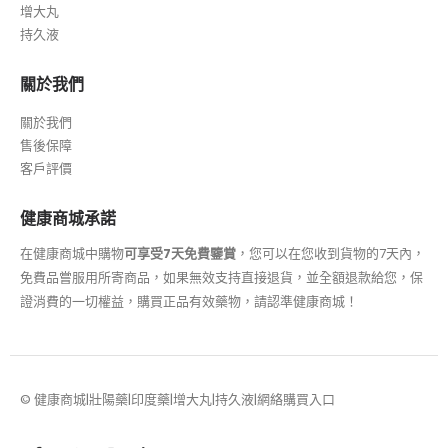
增大丸
持久液
關於我們
關於我們
售後保障
客戶評價
健康商城承諾
在健康商城中購物
可享受7天免費鑒賞
，您可以在您收到貨物的7天內，
免費品嘗服用所寄商品，如果無效支持直接退貨，並全額退款給您，保
證消費的一切權益，購買正品有效藥物，請認準健康商城！
© 健康商城|壯陽藥|印度藥|增大丸|持久液|網絡購買入口