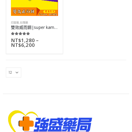
印度藥
,
壯陽藥
雙效威而鋼|super kamagra|治療早洩陽痿|雙重功效|4粒
NT$
1,280
–
5.00
out of 5
NT$
6,200