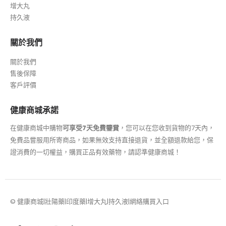
增大丸
持久液
關於我們
關於我們
售後保障
客戶評價
健康商城承諾
在健康商城中購物
可享受7天免費鑒賞
，您可以在您收到貨物的7天內，
免費品嘗服用所寄商品，如果無效支持直接退貨，並全額退款給您，保
證消費的一切權益，購買正品有效藥物，請認準健康商城！
© 健康商城|壯陽藥|印度藥|增大丸|持久液|網絡購買入口