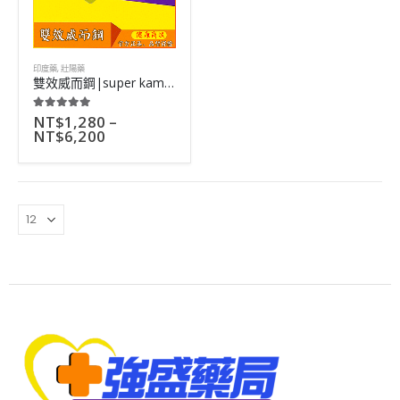
印度藥
,
壯陽藥
雙效威而鋼|super kamagra|治療早洩陽痿|雙重功效|4粒
NT$
1,280
–
5.00
out of 5
NT$
6,200