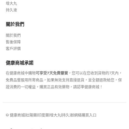
增大丸
持久液
關於我們
關於我們
售後保障
客戶評價
健康商城承諾
在健康商城中購物
可享受7天免費鑒賞
，您可以在您收到貨物的7天內，
免費品嘗服用所寄商品，如果無效支持直接退貨，並全額退款給您，保
證消費的一切權益，購買正品有效藥物，請認準健康商城！
© 健康商城|壯陽藥|印度藥|增大丸|持久液|網絡購買入口