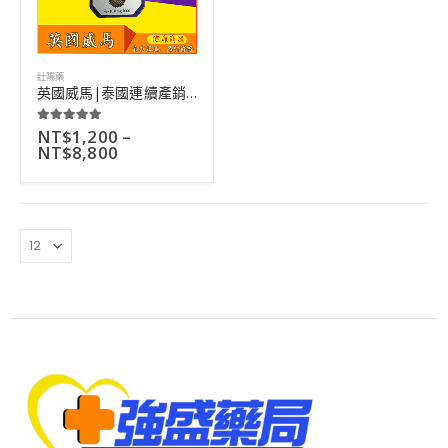
壯陽藥
英國威馬|泰國連續產銷第一|全天然成分|無副作用|10粒
NT$
1,200
–
5.00
out of 5
NT$
8,800