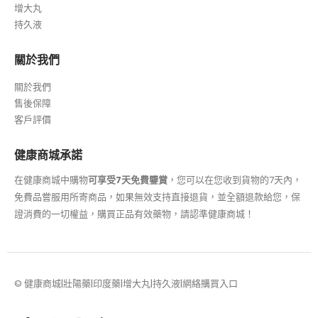
增大丸
持久液
關於我們
關於我們
售後保障
客戶評價
健康商城承諾
在健康商城中購物
可享受7天免費鑒賞
，您可以在您收到貨物的7天內，
免費品嘗服用所寄商品，如果無效支持直接退貨，並全額退款給您，保
證消費的一切權益，購買正品有效藥物，請認準健康商城！
© 健康商城|壯陽藥|印度藥|增大丸|持久液|網絡購買入口