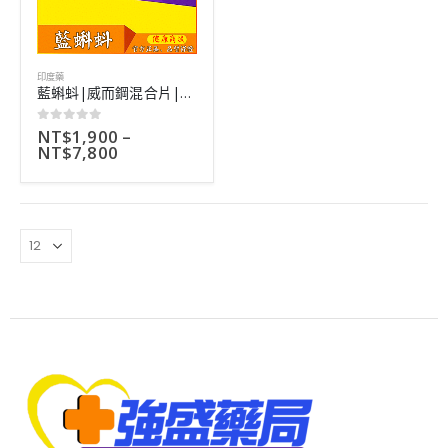
印度藥
藍蝌蚪|威而鋼混合片|延時助勃雙效合一|劑量強|10粒裝
NT$
1,900
–
0
out of 5
NT$
7,800