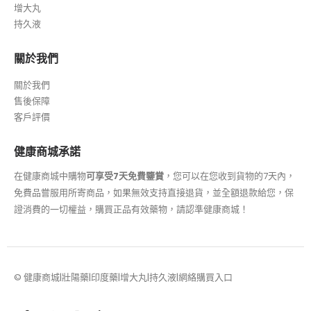
增大丸
持久液
關於我們
關於我們
售後保障
客戶評價
健康商城承諾
在健康商城中購物
可享受7天免費鑒賞
，您可以在您收到貨物的7天內，
免費品嘗服用所寄商品，如果無效支持直接退貨，並全額退款給您，保
證消費的一切權益，購買正品有效藥物，請認準健康商城！
© 健康商城|壯陽藥|印度藥|增大丸|持久液|網絡購買入口