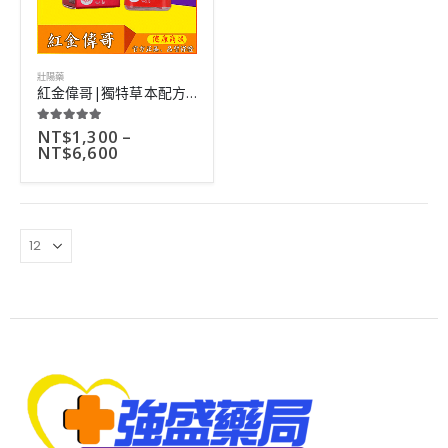
壯陽藥
紅金偉哥|獨特草本配方製作|總多明星服用評價好|10粒
NT$
1,300
–
5.00
out of 5
NT$
6,600