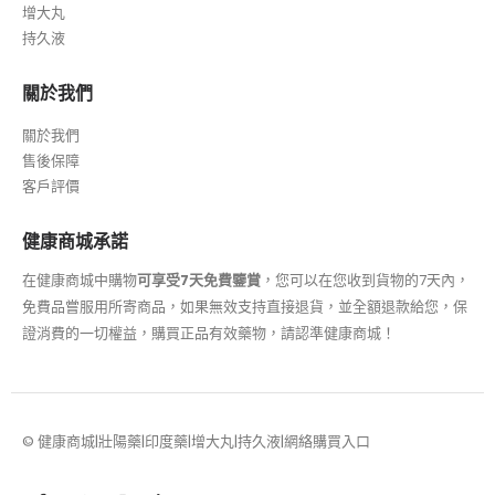
增大丸
持久液
關於我們
關於我們
售後保障
客戶評價
健康商城承諾
在健康商城中購物
可享受7天免費鑒賞
，您可以在您收到貨物的7天內，
免費品嘗服用所寄商品，如果無效支持直接退貨，並全額退款給您，保
證消費的一切權益，購買正品有效藥物，請認準健康商城！
© 健康商城|壯陽藥|印度藥|增大丸|持久液|網絡購買入口