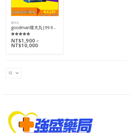
增大丸
goodman增大丸|99.98%有效率|增大後不反彈|效果超好|60粒
NT$
1,900
–
5.00
out of 5
NT$
10,000