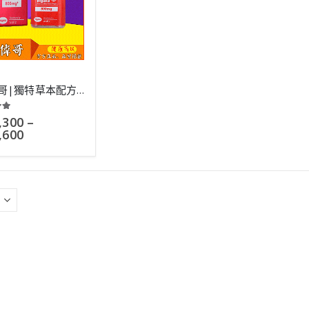
紅金偉哥|獨特草本配方製作|總多明星服用評價好|10粒
 of 5
,300
–
,600