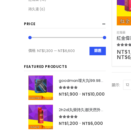
持久液
(6)
PRICE
壯陽藥
5.00
out
NT$
1
價格:
NT$1,300
—
NT$6,600
篩選
NT$
6
FEATURED PRODUCTS
goodman增大丸|99.98%有效率|增大後不反彈|效果超好|60粒
顯示:
5.00
out of 5
NT$
1,900
NT$
10,000
–
2h2d|丸榮持久液|天然外用延時|效果強烈|無色無味|10ml
5.00
out of 5
NT$
1,200
NT$
6,000
–