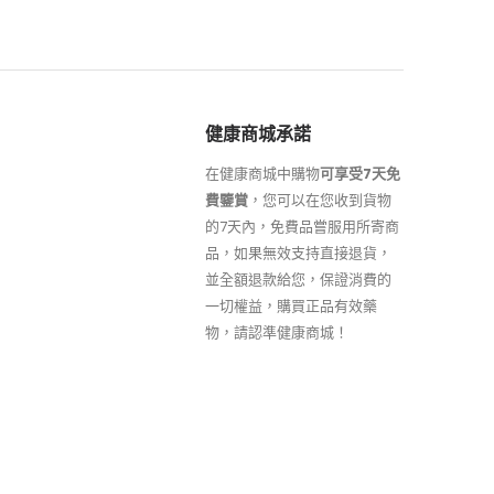
健康商城承諾
在健康商城中購物
可享受7天免
費鑒賞
，您可以在您收到貨物
的7天內，免費品嘗服用所寄商
品，如果無效支持直接退貨，
並全額退款給您，保證消費的
一切權益，購買正品有效藥
物，請認準健康商城！