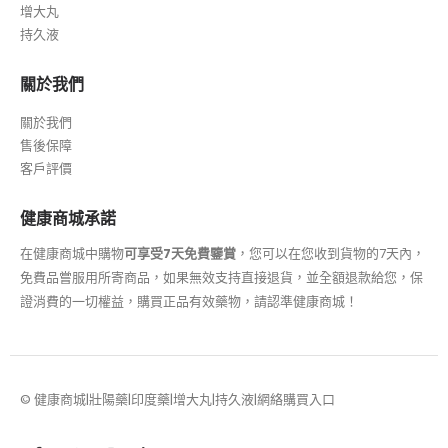
增大丸
持久液
關於我們
關於我們
售後保障
客戶評價
健康商城承諾
在健康商城中購物
可享受7天免費鑒賞
，您可以在您收到貨物的7天內，
免費品嘗服用所寄商品，如果無效支持直接退貨，並全額退款給您，保
證消費的一切權益，購買正品有效藥物，請認準健康商城！
© 健康商城|壯陽藥|印度藥|增大丸|持久液|網絡購買入口