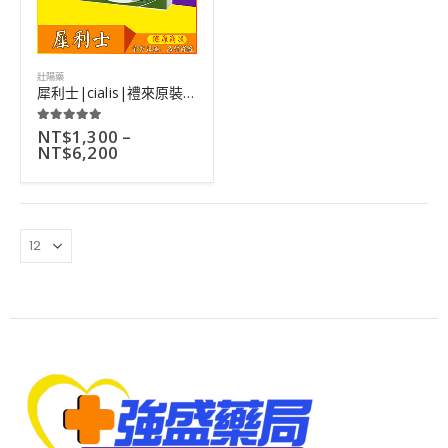
壯陽藥
犀利士|cialis|禮來原裝進口男性口服壯陽藥|36小時超長藥效
NT$
1,300
–
5.00
out of 5
NT$
6,200