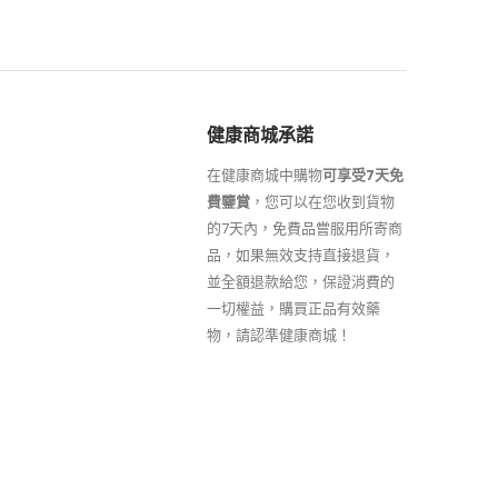
健康商城承諾
在健康商城中購物
可享受7天免
費鑒賞
，您可以在您收到貨物
的7天內，免費品嘗服用所寄商
品，如果無效支持直接退貨，
並全額退款給您，保證消費的
一切權益，購買正品有效藥
物，請認準健康商城！