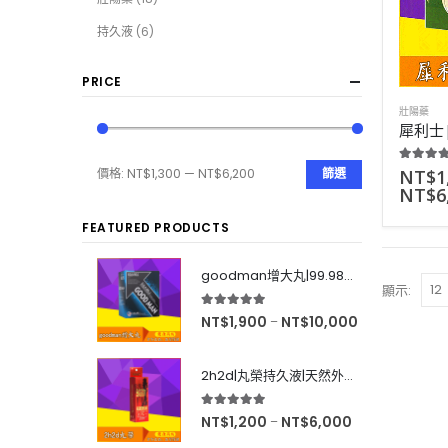
持久液
(6)
PRICE
壯陽藥
5.00
out
NT$
1
價格:
NT$1,300
—
NT$6,200
篩選
NT$
6
FEATURED PRODUCTS
goodman增大丸|99.98%有效率|增大後不反彈|效果超好|60粒
顯示:
5.00
out of 5
NT$
1,900
NT$
10,000
–
2h2d|丸榮持久液|天然外用延時|效果強烈|無色無味|10ml
5.00
out of 5
NT$
1,200
NT$
6,000
–