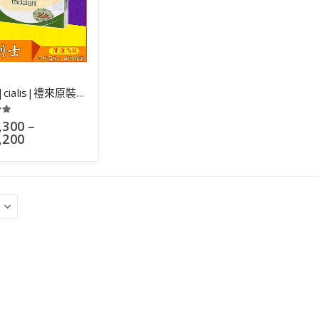
犀利士|cialis|禮來原裝進口男性口服壯陽藥|36小時超長藥效
 of 5
,300
–
,200