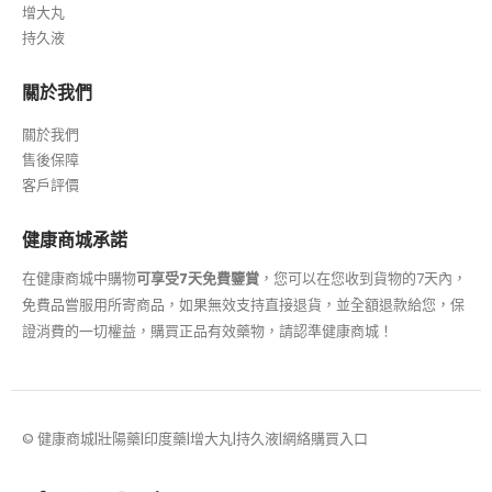
增大丸
持久液
關於我們
關於我們
售後保障
客戶評價
健康商城承諾
在健康商城中購物
可享受7天免費鑒賞
，您可以在您收到貨物的7天內，
免費品嘗服用所寄商品，如果無效支持直接退貨，並全額退款給您，保
證消費的一切權益，購買正品有效藥物，請認準健康商城！
© 健康商城|壯陽藥|印度藥|增大丸|持久液|網絡購買入口