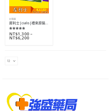
壯陽藥
犀利士|cialis|禮來原裝進口男性口服壯陽藥|36小時超長藥效
NT$
1,300
–
5.00
out of 5
NT$
6,200