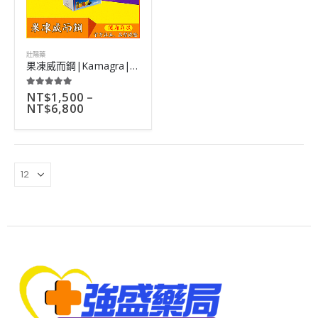
壯陽藥
果凍威而鋼|Kamagra|全新水果味液態威|多種口味可選|7小包
NT$
1,500
–
5.00
out of 5
NT$
6,800