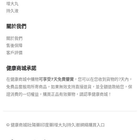
增大丸
持久液
關於我們
關於我們
售後保障
客戶評價
健康商城承諾
在健康商城中購物
可享受7天免費鑒賞
，您可以在您收到貨物的7天內，
免費品嘗服用所寄商品，如果無效支持直接退貨，並全額退款給您，保
證消費的一切權益，購買正品有效藥物，請認準健康商城！
© 健康商城|壯陽藥|印度藥|增大丸|持久液|網絡購買入口