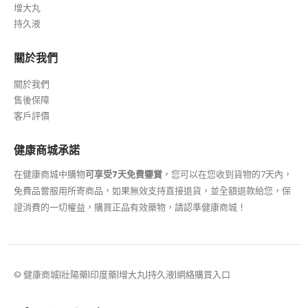
增大丸
持久液
關於我們
關於我們
售後保障
客戶評價
健康商城承諾
在健康商城中購物
可享受7天免費鑒賞
，您可以在您收到貨物的7天內，
免費品嘗服用所寄商品，如果無效支持直接退貨，並全額退款給您，保
證消費的一切權益，購買正品有效藥物，請認準健康商城！
© 健康商城|壯陽藥|印度藥|增大丸|持久液|網絡購買入口