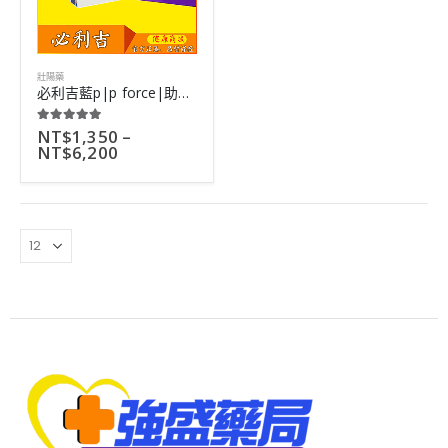
壯陽藥
必利吉藍p|p force|助勃延時壯陽三效合一|高劑量壯陽藥|4粒
NT$
1,350
–
5.00
out of 5
NT$
6,200