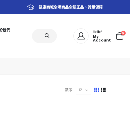
健康商城全場商品全新正品、質量保障
於我們
Hello!
0
My
Account
顯示: