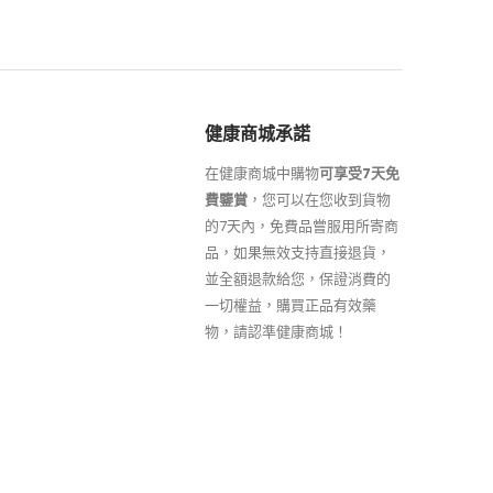
健康商城承諾
在健康商城中購物
可享受7天免
費鑒賞
，您可以在您收到貨物
的7天內，免費品嘗服用所寄商
品，如果無效支持直接退貨，
並全額退款給您，保證消費的
一切權益，購買正品有效藥
物，請認準健康商城！