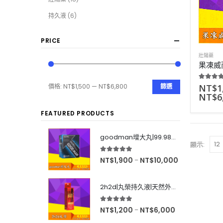
持久液
(6)
PRICE
壯陽藥
5.00
out
NT$
1
價格:
NT$1,500
—
NT$6,800
篩選
NT$
6
FEATURED PRODUCTS
goodman增大丸|99.98%有效率|增大後不反彈|效果超好|60粒
顯示:
5.00
out of 5
NT$
1,900
NT$
10,000
–
2h2d|丸榮持久液|天然外用延時|效果強烈|無色無味|10ml
5.00
out of 5
NT$
1,200
NT$
6,000
–