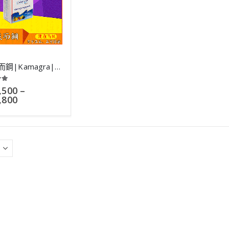
果凍威而鋼|Kamagra|全新水果味液態威|多種口味可選|7小包
 of 5
,500
–
,800