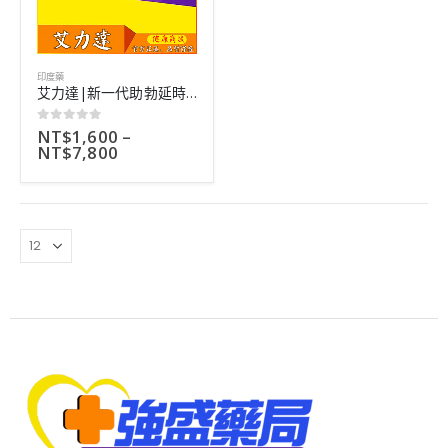
印度藥
艾力達|新一代助勃延時雙效壯陽藥|用法簡單效果好|10粒
NT$
1,600
–
0
out of 5
NT$
7,800