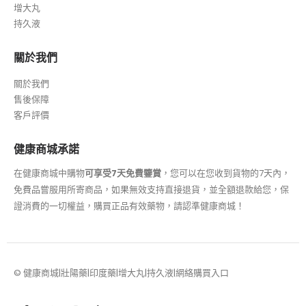
增大丸
持久液
關於我們
關於我們
售後保障
客戶評價
健康商城承諾
在健康商城中購物
可享受7天免費鑒賞
，您可以在您收到貨物的7天內，
免費品嘗服用所寄商品，如果無效支持直接退貨，並全額退款給您，保
證消費的一切權益，購買正品有效藥物，請認準健康商城！
© 健康商城|壯陽藥|印度藥|增大丸|持久液|網絡購買入口