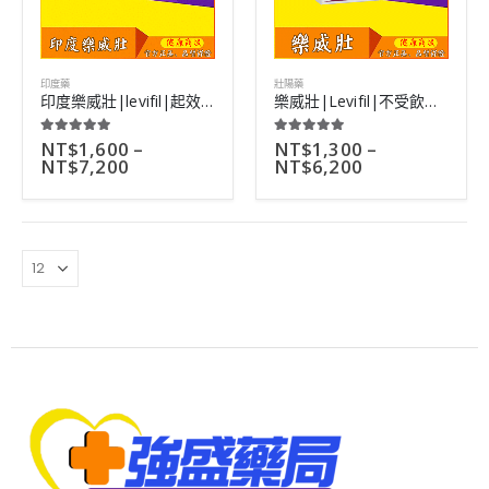
印度藥
壯陽藥
印度樂威壯|levifil|起效快藥效長|治療陽痿效果好|10粒
樂威壯|Levifil|不受飲食限制|糖尿病ED患者最佳選擇|4粒
NT$
1,600
–
NT$
1,300
–
5.00
out of 5
5.00
out of 5
NT$
7,200
NT$
6,200