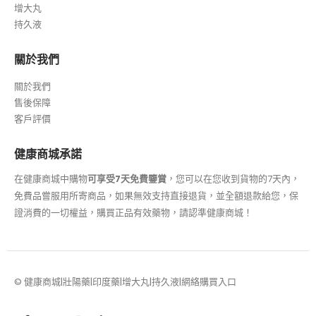
增大丸
持久液
關於我們
關於我們
售後保障
客戶評價
健康商城承諾
在健康商城中購物
可享受7天免費鑒賞
，您可以在您收到貨物的7天內，
免費品嘗服用所寄商品，如果無效支持直接退貨，並全額退款給您，保
證消費的一切權益，購買正品有效藥物，請認準健康商城！
© 健康商城|壯陽藥|印度藥|增大丸|持久液|網絡購買入口