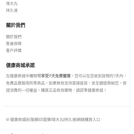
增大丸
持久液
關於我們
關於我們
售後保障
客戶評價
健康商城承諾
在健康商城中購物
可享受7天免費鑒賞
，您可以在您收到貨物的7天內，
免費品嘗服用所寄商品，如果無效支持直接退貨，並全額退款給您，保
證消費的一切權益，購買正品有效藥物，請認準健康商城！
© 健康商城|壯陽藥|印度藥|增大丸|持久液|網絡購買入口