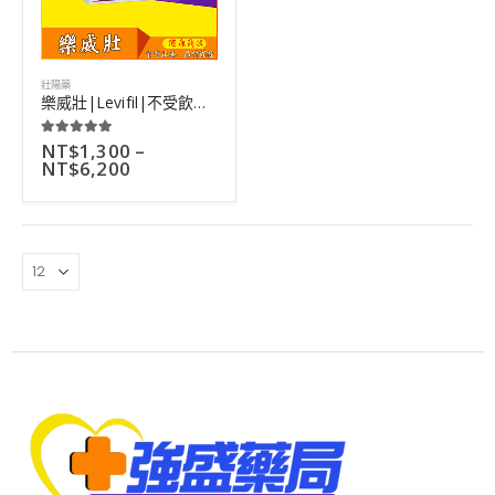
壯陽藥
樂威壯|Levifil|不受飲食限制|糖尿病ED患者最佳選擇|4粒
NT$
1,300
–
5.00
out of 5
NT$
6,200