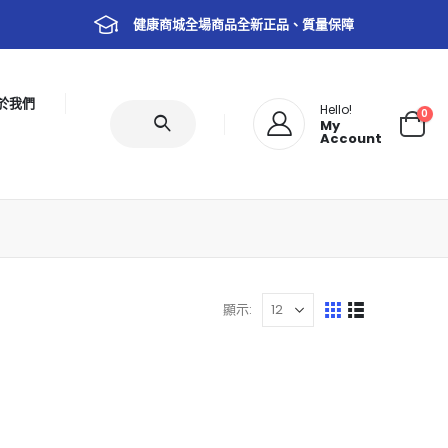
健康商城全場商品全新正品、質量保障
於我們
Hello!
0
My
Account
顯示: