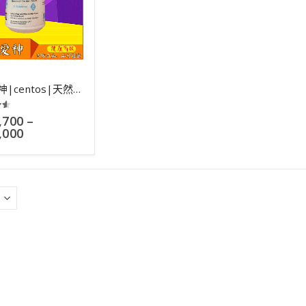
德國愛神|centos|天然植物成分製作|男女通服壯陽藥|30粒
 of 5
,700
–
,000