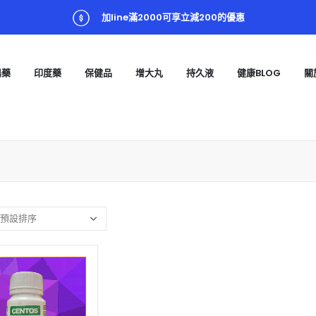
加line滿2000可享立減200的優惠
陽藥
印度藥
保健品
增大丸
持久液
健康BLOG
關