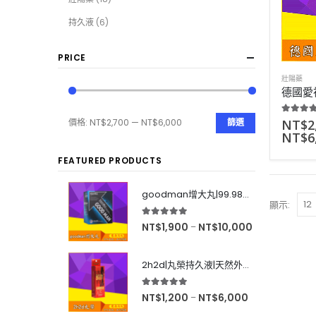
持久液
(6)
PRICE
壯陽藥
4.50
out
NT$
2
價格:
NT$2,700
—
NT$6,000
篩選
NT$
6
FEATURED PRODUCTS
goodman增大丸|99.98%有效率|增大後不反彈|效果超好|60粒
顯示:
5.00
out of 5
NT$
1,900
NT$
10,000
–
2h2d|丸榮持久液|天然外用延時|效果強烈|無色無味|10ml
5.00
out of 5
NT$
1,200
NT$
6,000
–