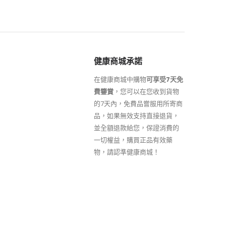
健康商城承諾
在健康商城中購物
可享受7天免
費鑒賞
，您可以在您收到貨物
的7天內，免費品嘗服用所寄商
品，如果無效支持直接退貨，
並全額退款給您，保證消費的
一切權益，購買正品有效藥
物，請認準健康商城！