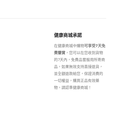
健康商城承諾
在健康商城中購物
可享受7天免
費鑒賞
，您可以在您收到貨物
的7天內，免費品嘗服用所寄商
品，如果無效支持直接退貨，
並全額退款給您，保證消費的
一切權益，購買正品有效藥
物，請認準健康商城！