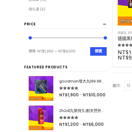
持久液
(6)
PRICE
保健品
,
壯
5.00
out
NT$
1
價格:
NT$1,300
—
NT$9,000
篩選
NT$
9
FEATURED PRODUCTS
goodman增大丸|99.98%有效率|增大後不反彈|效果超好|60粒
顯示:
5.00
out of 5
NT$
1,900
NT$
10,000
–
2h2d|丸榮持久液|天然外用延時|效果強烈|無色無味|10ml
5.00
out of 5
NT$
1,200
NT$
6,000
–