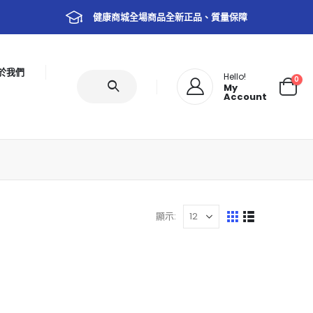
健康商城全場商品全新正品、質量保障
於我們
Hello!
0
My
Account
顯示: