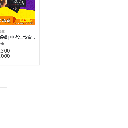
陽藥
德國黑螞蟻|中老年協會推薦保健品|藥效持續120小時|24粒裝
 of 5
,300
–
,000