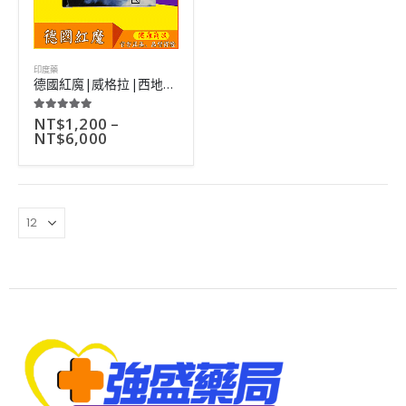
印度藥
德國紅魔|威格拉|西地那非成分|藥效可長達5小時|4粒裝
NT$
1,200
–
5.00
out of 5
NT$
6,000