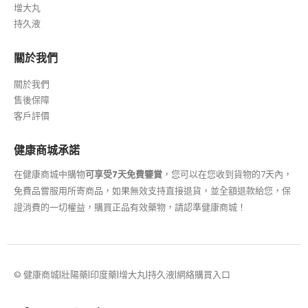
增大丸
持久液
關於我們
關於我們
售後保障
客戶評價
健康商城承諾
在健康商城中購物
可享受7天免費鑒賞
，您可以在您收到貨物的7天內，
免費品嘗服用所寄商品，如果無效支持直接退貨，並全額退款給您，保
證消費的一切權益，購買正品有效藥物，請認準健康商城！
© 健康商城|壯陽藥|印度藥|增大丸|持久液|網絡購買入口