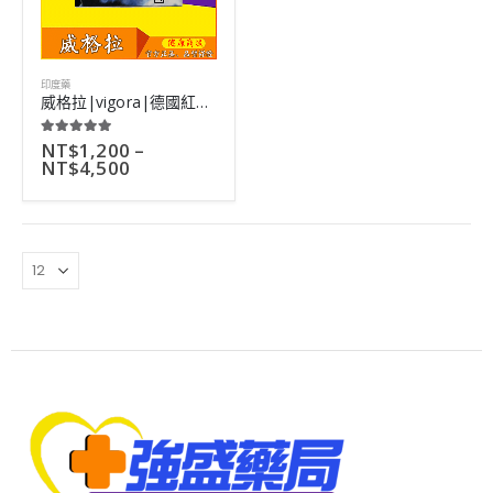
印度藥
威格拉|vigora|德國紅魔|印度威而鋼|西地那非成分|4粒裝
NT$
1,200
–
5.00
out of 5
NT$
4,500