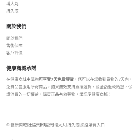
增大丸
持久液
關於我們
關於我們
售後保障
客戶評價
健康商城承諾
在健康商城中購物
可享受7天免費鑒賞
，您可以在您收到貨物的7天內，
免費品嘗服用所寄商品，如果無效支持直接退貨，並全額退款給您，保
證消費的一切權益，購買正品有效藥物，請認準健康商城！
© 健康商城|壯陽藥|印度藥|增大丸|持久液|網絡購買入口