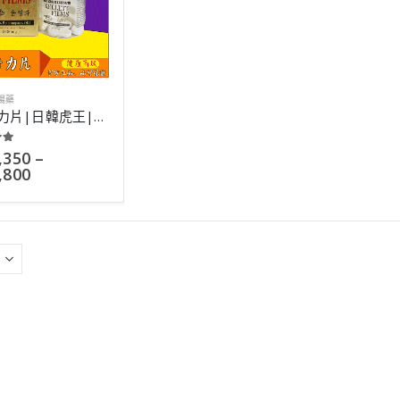
陽藥
韓國奇力片|日韓虎王|世界草本壯陽第一品牌|胡小禎代言|10粒
 of 5
,350
–
,800