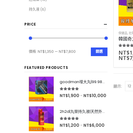
持久液
(6)
PRICE
保健品
,
壯
5.00
out
NT$
1
價格:
NT$1,350
—
NT$7,800
篩選
NT$
7
FEATURED PRODUCTS
goodman增大丸|99.98%有效率|增大後不反彈|效果超好|60粒
顯示:
5.00
out of 5
NT$
1,900
NT$
10,000
–
2h2d|丸榮持久液|天然外用延時|效果強烈|無色無味|10ml
5.00
out of 5
NT$
1,200
NT$
6,000
–