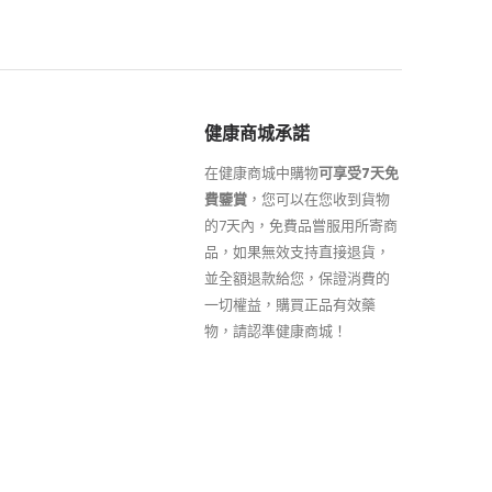
健康商城承諾
在健康商城中購物
可享受7天免
費鑒賞
，您可以在您收到貨物
的7天內，免費品嘗服用所寄商
品，如果無效支持直接退貨，
並全額退款給您，保證消費的
一切權益，購買正品有效藥
物，請認準健康商城！