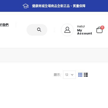
健康商城全場商品全新正品、質量保障
於我們
Hello!
0
My
Account
顯示: