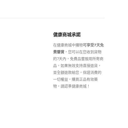
健康商城承諾
在健康商城中購物
可享受7天免
費鑒賞
，您可以在您收到貨物
的7天內，免費品嘗服用所寄商
品，如果無效支持直接退貨，
並全額退款給您，保證消費的
一切權益，購買正品有效藥
物，請認準健康商城！