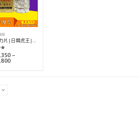
陽藥
韓國奇力片|日韓虎王|世界草本壯陽第一品牌|胡小禎代言|10粒
 of 5
,350
–
,800