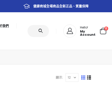
健康商城全場商品全新正品、質量保障
於我們
Hello!
0
My
Account
顯示: