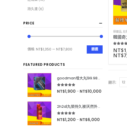
持久液
(6)
PRICE
保健品
,
壯
5.00
out
NT$
1
價格:
NT$1,350
—
NT$7,800
篩選
NT$
7
FEATURED PRODUCTS
goodman增大丸|99.98%有效率|增大後不反彈|效果超好|60粒
顯示:
5.00
out of 5
NT$
1,900
NT$
10,000
–
2h2d|丸榮持久液|天然外用延時|效果強烈|無色無味|10ml
5.00
out of 5
NT$
1,200
NT$
6,000
–