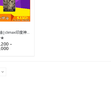
印度神油|climax印度神油|使用不麻木|延時持久效果好|12g
 of 5
,200
–
,000