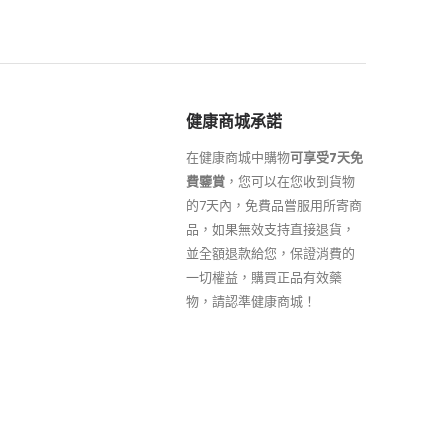
健康商城承諾
在健康商城中購物
可享受7天免
費鑒賞
，您可以在您收到貨物
的7天內，免費品嘗服用所寄商
品，如果無效支持直接退貨，
並全額退款給您，保證消費的
一切權益，購買正品有效藥
物，請認準健康商城！