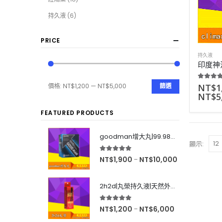
持久液
(6)
PRICE
持久液
5.00
out
NT$
1
價格:
NT$1,200
—
NT$5,000
篩選
NT$
5
FEATURED PRODUCTS
goodman增大丸|99.98%有效率|增大後不反彈|效果超好|60粒
顯示:
5.00
out of 5
NT$
1,900
NT$
10,000
–
2h2d|丸榮持久液|天然外用延時|效果強烈|無色無味|10ml
5.00
out of 5
NT$
1,200
NT$
6,000
–