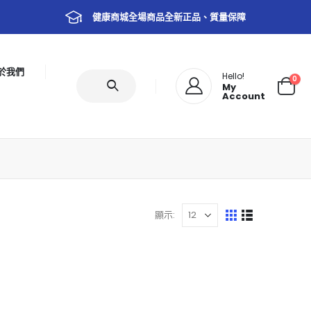
健康商城全場商品全新正品、質量保障
於我們
Hello!
0
My
Account
顯示: