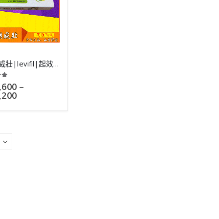
印度樂威壯|levifil|起效快藥效長|治療陽痿效果好|10粒
 of 5
,600
–
,200