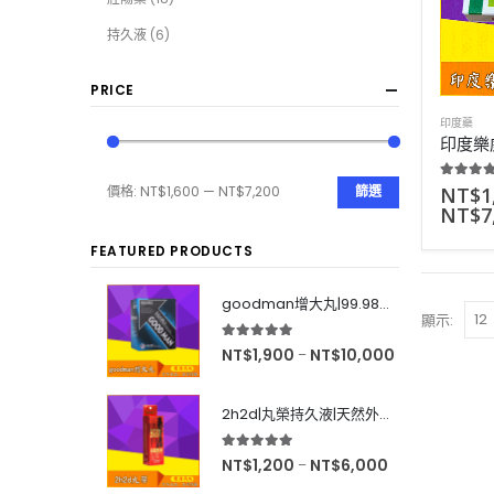
持久液
(6)
PRICE
印度藥
5.00
out
NT$
1
價格:
NT$1,600
—
NT$7,200
篩選
NT$
7
FEATURED PRODUCTS
goodman增大丸|99.98%有效率|增大後不反彈|效果超好|60粒
顯示:
5.00
out of 5
NT$
1,900
NT$
10,000
–
2h2d|丸榮持久液|天然外用延時|效果強烈|無色無味|10ml
5.00
out of 5
NT$
1,200
NT$
6,000
–