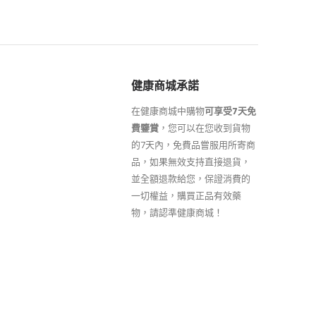
健康商城承諾
在健康商城中購物
可享受7天免
費鑒賞
，您可以在您收到貨物
的7天內，免費品嘗服用所寄商
品，如果無效支持直接退貨，
並全額退款給您，保證消費的
一切權益，購買正品有效藥
物，請認準健康商城！