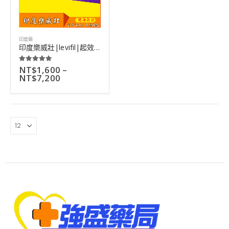
印度藥
印度樂威壯|levifil|起效快藥效長|治療陽痿效果好|10粒
NT$
1,600
–
5.00
out of 5
NT$
7,200