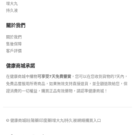
增大丸
持久液
關於我們
關於我們
售後保障
客戶評價
健康商城承諾
在健康商城中購物
可享受7天免費鑒賞
，您可以在您收到貨物的7天內，
免費品嘗服用所寄商品，如果無效支持直接退貨，並全額退款給您，保
證消費的一切權益，購買正品有效藥物，請認準健康商城！
© 健康商城|壯陽藥|印度藥|增大丸|持久液|網絡購買入口