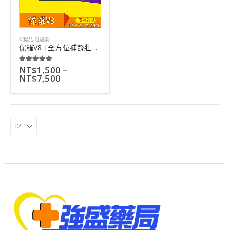
保健品
,
壯陽藥
保羅V8 |全方位補腎壯陽|主動勃起|中草藥成分|一盒3瓶
NT$
1,500
–
5.00
out of 5
NT$
7,500