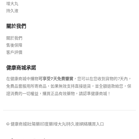
增大丸
持久液
關於我們
關於我們
售後保障
客戶評價
健康商城承諾
在健康商城中購物
可享受7天免費鑒賞
，您可以在您收到貨物的7天內，
免費品嘗服用所寄商品，如果無效支持直接退貨，並全額退款給您，保
證消費的一切權益，購買正品有效藥物，請認準健康商城！
© 健康商城|壯陽藥|印度藥|增大丸|持久液|網絡購買入口